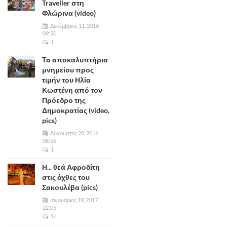
Traveller στη
Φλώρινα (video)
Δεκέμβριος 11, 2016
09:50
1
Τα αποκαλυπτήρια
μνημείου προς
τιμήν του Ηλία
Κωστένη από τον
Πρόεδρο της
Δημοκρατίας (video,
pics)
Αύγουστος 28, 2016
08:56
1
Η... θεά Αφροδίτη
στις όχθες του
Σακουλέβα (pics)
Ιανουάριος 19, 2017
22:05
14