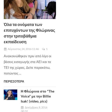
Όλα τα ονόματα των
επιτυχόντων της Φλώρινας
στην τριτοβάθμια
εκπαίδευση
Αύγουστος 24, 2016 11:46
1
Ανακοινώθηκαν πριν από λίγο οι
βάσεις εισαγωγής στα ΑΕΙ και τα
ΤΕΙ της χώρας. Δείτε παρακάτω,
πατώντας ...
ΠΕΡΙΣΣΟΤΕΡΑ
Η Φλώρινα στο "The
Voice" με την Billie
Isak! (video, pics)
Δεκέμβριος 8, 2016
00:32