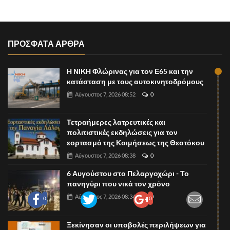
ΠΡΟΣΦΑΤΑ ΑΡΘΡΑ
Η ΝΙΚΗ Φλώρινας για τον Ε65 και την
κατάσταση με τους αυτοκινητοδρόμους
Αύγουστος 7, 2026 08:52
0
Τετραήμερες λατρευτικές και
πολιτιστικές εκδηλώσεις για τον
εορτασμό της Κοιμήσεως της Θεοτόκου
Αύγουστος 7, 2026 08:38
0
6 Αυγούστου στο Πελαργοχώρι - Το
πανηγύρι που νικά τον χρόνο
Αύγουστος 7, 2026 08:34
0
0
0
Ξεκίνησαν οι υποβολές περιλήψεων για