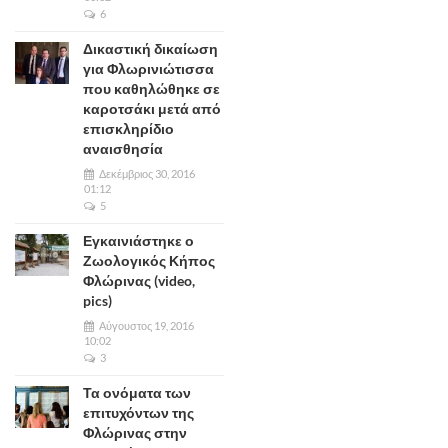
6
Δικαστική δικαίωση
για Φλωρινιώτισσα
που καθηλώθηκε σε
καροτσάκι μετά από
επισκληρίδιο
αναισθησία
Δεκέμβριος 30, 2016
01:12
5
Εγκαινιάστηκε ο
Ζωολογικός Κήπος
Φλώρινας (video,
pics)
Αύγουστος 19, 2016
10:02
3
Τα ονόματα των
επιτυχόντων της
Φλώρινας στην