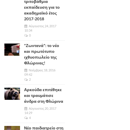
τριτοβάθμια
εκπαίδευση για το
ακαδημαϊκό έτος
2017-2018
Αύγουστος 24, 2017
10:34
0
"Ζωντανά": το νέο
και πρωτότυπο
ιχθυοπωλείο της
Φλώρινας!
Νοέμβριος 18, 2016
09:42
2
Αρκούδα επιτέθηκε
και τραυμάτισε
άνδρα στη Φλώρινα
Αύγουστος 20, 2017
14:29
4
Νέο παιδιατρείο στη