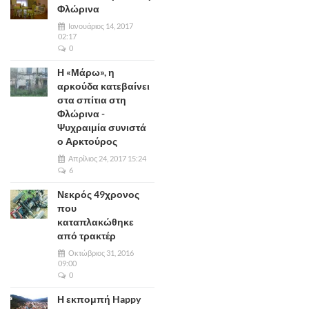
Φλώρινα
Ιανουάριος 14, 2017
02:17
0
Η «Μάρω», η
αρκούδα κατεβαίνει
στα σπίτια στη
Φλώρινα -
Ψυχραιμία συνιστά
ο Αρκτούρος
Απρίλιος 24, 2017 15:24
6
Νεκρός 49χρονος
που
καταπλακώθηκε
από τρακτέρ
Οκτώβριος 31, 2016
09:00
0
Η εκπομπή Happy