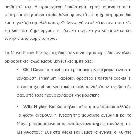
αισθητική του. Η προσεγμένη διακόσμηση, εμπνευσμένη από τη
φύση και τα τροπικά τοπία, δένει αρμονικά με τη χρυσή αμμουδιά
και το γαλάζιο της θάλασσας. Φοίνικες, γήινα υλικά και αναπαυτικές
ξαπλώστρες δημιουργούν το ιδανικό σκηνικό για να απολαύσετε
τον ήλιο από νωρίς το πρωί.
Το Moyo Beach Bar έχει σχεδιαστεί για να προσφέρει δύο εντελώς
διαφορετικές, αλλά εξίσου μαγευτικές εμπειρίες:
Chill Days
: Το πρωί και το μεσημέρι είναι αφιερωμένα στη
χαλάρωση. Premium καφέδες, δροσερά signature cocktails,
φρέσκοι χυμοί και γευστικά snacks συνοδεύουν τις βουτιές
σας, υπό τους ήχους χαλαρωτικής μουσικής.
Wild Nights
: Καθώς ο ήλιος δύει, η ατμόσφαιρα αλλάζει.
Τα φώτα ανάβουν, η ένταση της μουσικής ανεβαίνει και το
Moyo μεταμορφώνεται σε ένα ζωντανό σημείο συνάντησης.
Με γνωστούς DJs στα decks και θεματικά events, οι νύχτες