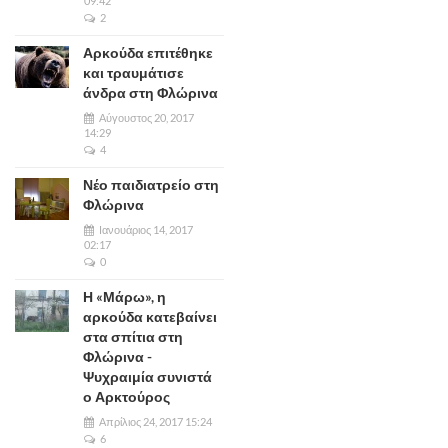
09:42
2
Αρκούδα επιτέθηκε
και τραυμάτισε
άνδρα στη Φλώρινα
Αύγουστος 20, 2017
14:29
4
Νέο παιδιατρείο στη
Φλώρινα
Ιανουάριος 14, 2017
02:17
0
Η «Μάρω», η
αρκούδα κατεβαίνει
στα σπίτια στη
Φλώρινα -
Ψυχραιμία συνιστά
ο Αρκτούρος
Απρίλιος 24, 2017 15:24
6