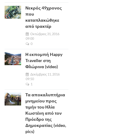
Νεκρός 49χρονος
που
καταπλακώθηκε
από τρακτέρ
Οκτώβριος 31, 2016
09:00
0
Η εκπομπή Happy
Traveller στη
Φλώρινα (video)
Δεκέμβριος 11, 2016
09:50
1
Τα αποκαλυπτήρια
μνημείου προς
τιμήν του Ηλία
Κωστένη από τον
Πρόεδρο της
Δημοκρατίας (video,
pics)