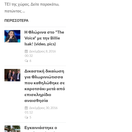
ΤΕΙ της χώρας. Δείτε παρακάτω,
πατώντας ...
ΠΕΡΙΣΣΟΤΕΡΑ
Η Φλώρινα στο "The
Voice" με την Billie
Isak! (video, pics)
Δεκέμβριος 8, 2016
00:32
6
Δικαστική δικαίωση
για Φλωρινιώτισσα
που καθηλώθηκε σε
καροτσάκι μετά από
επισκληρίδιο
αναισθησία
Δεκέμβριος 30, 2016
01:12
5
Εγκαινιάστηκε ο