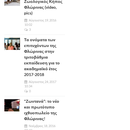
Ζωολογικός Κήπος
Φλώρινας (video,
pics)
Αύγουστος 19, 2016
10:02
3
Τα ονόματα των
επιτυχόντων της
Φλώρινας στην
τριτοβάθμια
εκπαίδευση για το
ακαδημαϊκό έτος
2017-2018
Αύγουστος 24, 2017
10:34
0
"Ζωντανά": το νέο
και πρωτότυπο
ιχθυοπωλείο της
Φλώρινας!
Νοέμβριος 18, 2016