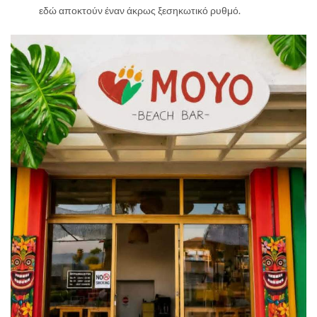
εδώ αποκτούν έναν άκρως ξεσηκωτικό ρυθμό.