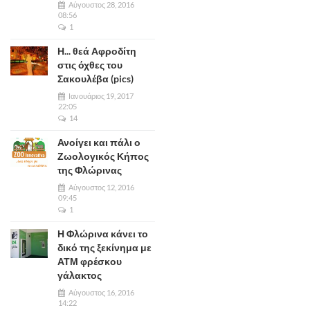
Αύγουστος 28, 2016
08:56
1
Η... θεά Αφροδίτη
στις όχθες του
Σακουλέβα (pics)
Ιανουάριος 19, 2017
22:05
14
Ανοίγει και πάλι ο
Ζωολογικός Κήπος
της Φλώρινας
Αύγουστος 12, 2016
09:45
1
Η Φλώρινα κάνει το
δικό της ξεκίνημα με
ΑΤΜ φρέσκου
γάλακτος
Αύγουστος 16, 2016
14:22