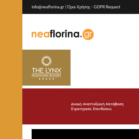
info@neaflorina.gr |
Όροι Χρήσης
-
GDPR Request