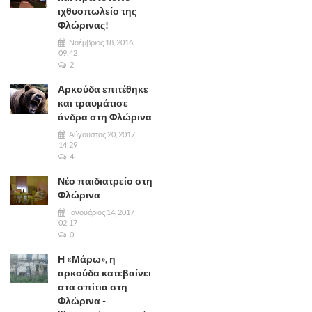
ιχθυοπωλείο της
Φλώρινας!
Νοέμβριος 18, 2016
09:42
2
Αρκούδα επιτέθηκε
και τραυμάτισε
άνδρα στη Φλώρινα
Αύγουστος 20, 2017
14:29
4
Νέο παιδιατρείο στη
Φλώρινα
Ιανουάριος 14, 2017
02:17
0
Η «Μάρω», η
αρκούδα κατεβαίνει
στα σπίτια στη
Φλώρινα -