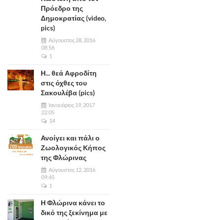
Πρόεδρο της
Δημοκρατίας (video,
pics)
Αύγουστος 28, 2016
08:56
1
Η... θεά Αφροδίτη
στις όχθες του
Σακουλέβα (pics)
Ιανουάριος 19, 2017
22:05
14
Ανοίγει και πάλι ο
Ζωολογικός Κήπος
της Φλώρινας
Αύγουστος 12, 2016
09:45
1
Η Φλώρινα κάνει το
δικό της ξεκίνημα με