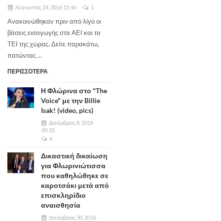
Αύγουστος 24, 2016 11:46
1
Ανακοινώθηκαν πριν από λίγο οι
βάσεις εισαγωγής στα ΑΕΙ και τα
ΤΕΙ της χώρας. Δείτε παρακάτω,
πατώντας ...
ΠΕΡΙΣΣΟΤΕΡΑ
Η Φλώρινα στο "The
Voice" με την Billie
Isak! (video, pics)
Δεκέμβριος 8, 2016
00:32
6
Δικαστική δικαίωση
για Φλωρινιώτισσα
που καθηλώθηκε σε
καροτσάκι μετά από
επισκληρίδιο
αναισθησία
Δεκέμβριος 30, 2016