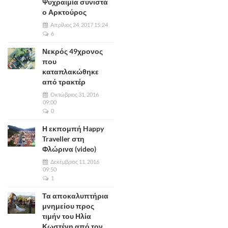
Ψυχραιμία συνιστά
ο Αρκτούρος
Απρίλιος 24, 2017 15:24
6
Νεκρός 49χρονος
που
καταπλακώθηκε
από τρακτέρ
Οκτώβριος 31, 2016
09:00
0
Η εκπομπή Happy
Traveller στη
Φλώρινα (video)
Δεκέμβριος 11, 2016
09:50
1
Τα αποκαλυπτήρια
μνημείου προς
τιμήν του Ηλία
Κωστένη από τον