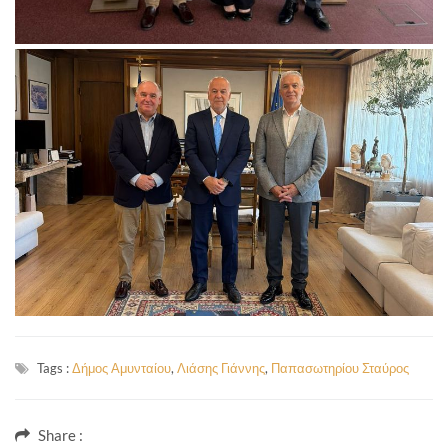
Tags :
Δήμος Αμυνταίου
,
Λιάσης Γιάννης
,
Παπασωτηρίου Σταύρος
Share :