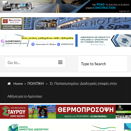
Go to...
Home
»
ΠΟΛΙΤΙΚΗ
»
Στ. Παπασωτηρίου: Διαδοχικές επαφές στην
Αθήνα για το Αμύνταιο