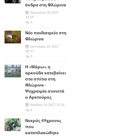
άνδρα στη Φλώρινα
Αύγουστος 20, 2017
14:29
4
Νέο παιδιατρείο στη
Φλώρινα
Ιανουάριος 14, 2017
02:17
0
Η «Μάρω», η
αρκούδα κατεβαίνει
στα σπίτια στη
Φλώρινα -
Ψυχραιμία συνιστά
ο Αρκτούρος
Απρίλιος 24, 2017 15:24
6
Νεκρός 49χρονος
που
καταπλακώθηκε