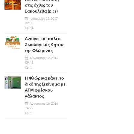
στις όχθες του
Σακουλέβα (pics)
Ιανουάριος 19, 2017
22:05
14
Ανοίγει και πάλι ο
Ζωολογικός Κήπος
της Φλώρινας
Αύγουστος 12, 2016
09:45
1
Η Φλώρινα κάνει το
δικό της ξεκίνημα με
ΑΤΜ φρέσκου
γάλακτος
Αύγουστος 16, 2016
14:22
1