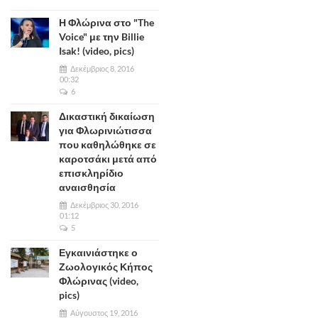
Η Φλώρινα στο "The
Voice" με την Billie
Isak! (video, pics)
Δεκέμβριος 8, 2016
00:32
6
Δικαστική δικαίωση
για Φλωρινιώτισσα
που καθηλώθηκε σε
καροτσάκι μετά από
επισκληρίδιο
αναισθησία
Δεκέμβριος 30, 2016
01:12
5
Εγκαινιάστηκε ο
Ζωολογικός Κήπος
Φλώρινας (video,
pics)
Αύγουστος 19, 2016