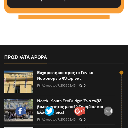
ΠΡΟΣΦΑΤΑ ΑΡΘΡΑ
Ευχαριστήριο προς το Γενικό
Νοσοκομείο Φλώρινας
Αύγουστος 7, 2026 21:45
0
North - South EcoBridge: Ένα ταξίδι
βιωσιμότητας μεταξύ Σουηδίας και
0
0
Ελλάδας (pics)
Αύγουστος 7, 2026 21:43
0