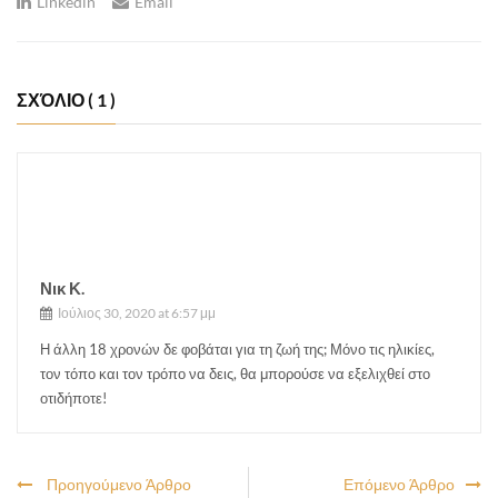
Linkedin
Email
ΣΧΌΛΙΟ
( 1 )
Νικ Κ.
Ιούλιος 30, 2020 at 6:57 μμ
Η άλλη 18 χρονών δε φοβάται για τη ζωή της; Μόνο τις ηλικίες,
τον τόπο και τον τρόπο να δεις, θα μπορούσε να εξελιχθεί στο
οτιδήποτε!
Προηγούμενο Άρθρο
Επόμενο Άρθρο