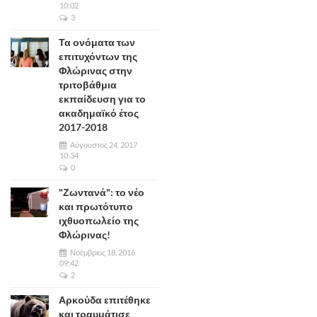
10:02
3
Τα ονόματα των
επιτυχόντων της
Φλώρινας στην
τριτοβάθμια
εκπαίδευση για το
ακαδημαϊκό έτος
2017-2018
Αύγουστος 24, 2017
10:34
0
"Ζωντανά": το νέο
και πρωτότυπο
ιχθυοπωλείο της
Φλώρινας!
Νοέμβριος 18, 2016
09:42
2
Αρκούδα επιτέθηκε
και τραυμάτισε