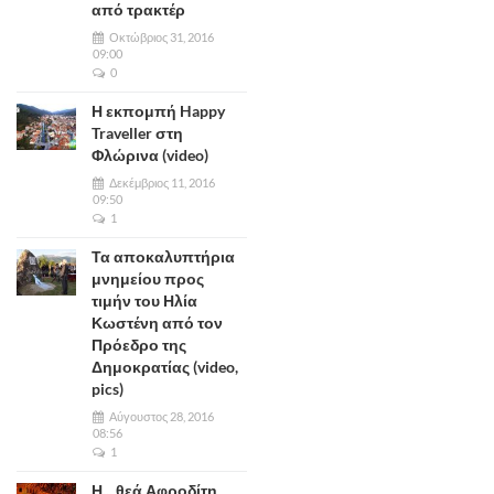
από τρακτέρ
Οκτώβριος 31, 2016
09:00
0
Η εκπομπή Happy
Traveller στη
Φλώρινα (video)
Δεκέμβριος 11, 2016
09:50
1
Τα αποκαλυπτήρια
μνημείου προς
τιμήν του Ηλία
Κωστένη από τον
Πρόεδρο της
Δημοκρατίας (video,
pics)
Αύγουστος 28, 2016
08:56
1
Η... θεά Αφροδίτη