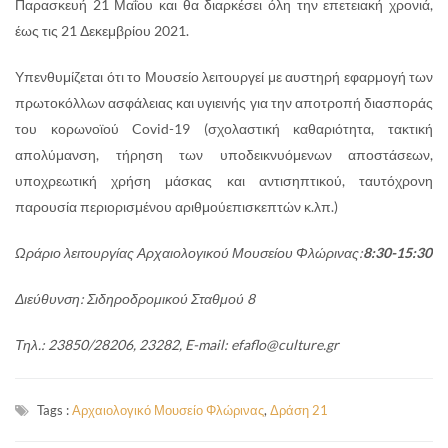
Παρασκευή 21 Μαΐου και θα διαρκέσει όλη την επετειακή χρονιά,
έως τις 21 Δεκεμβρίου 2021.
Υπενθυμίζεται ότι το Μουσείο λειτουργεί με αυστηρή εφαρμογή των
πρωτοκόλλων ασφάλειας και υγιεινής για την αποτροπή διασποράς
του κορωνοϊού Covid-19 (σχολαστική καθαριότητα, τακτική
απολύμανση, τήρηση των υποδεικνυόμενων αποστάσεων,
υποχρεωτική χρήση μάσκας και αντισηπτικού, ταυτόχρονη
παρουσία περιορισμένου αριθμούεπισκεπτών κ.λπ.)
Ωράριο λειτουργίας Αρχαιολογικού Μουσείου Φλώρινας:
8:30-15:30
Διεύθυνση: Σιδηροδρομικού Σταθμού 8
Τηλ
.: 23850/28206, 23282, E-mail: efaflo@culture.gr
Tags :
Αρχαιολογικό Μουσείο Φλώρινας
,
Δράση 21