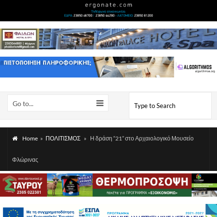
Go to...
Home
»
ΠΟΛΙΤΙΣΜΟΣ
»
Η δράση “21” στο Αρχαιολογικό Μουσείο
Φλώρινας