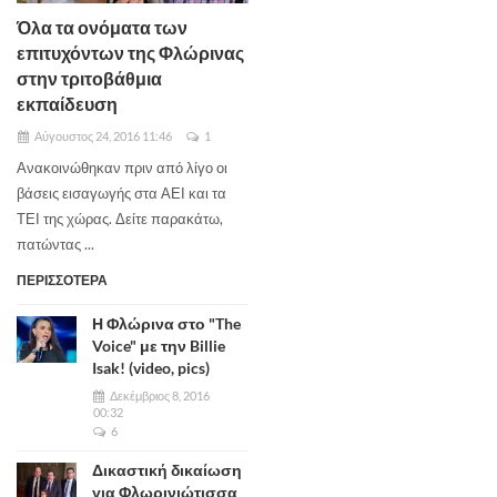
Όλα τα ονόματα των
επιτυχόντων της Φλώρινας
στην τριτοβάθμια
εκπαίδευση
Αύγουστος 24, 2016 11:46
1
Ανακοινώθηκαν πριν από λίγο οι
βάσεις εισαγωγής στα ΑΕΙ και τα
ΤΕΙ της χώρας. Δείτε παρακάτω,
πατώντας ...
ΠΕΡΙΣΣΟΤΕΡΑ
Η Φλώρινα στο "The
Voice" με την Billie
Isak! (video, pics)
Δεκέμβριος 8, 2016
00:32
6
Δικαστική δικαίωση
για Φλωρινιώτισσα