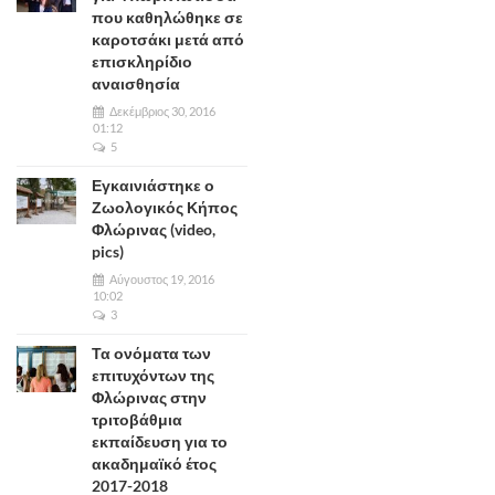
που καθηλώθηκε σε
καροτσάκι μετά από
επισκληρίδιο
αναισθησία
Δεκέμβριος 30, 2016
01:12
5
Εγκαινιάστηκε ο
Ζωολογικός Κήπος
Φλώρινας (video,
pics)
Αύγουστος 19, 2016
10:02
3
Τα ονόματα των
επιτυχόντων της
Φλώρινας στην
τριτοβάθμια
εκπαίδευση για το
ακαδημαϊκό έτος
2017-2018