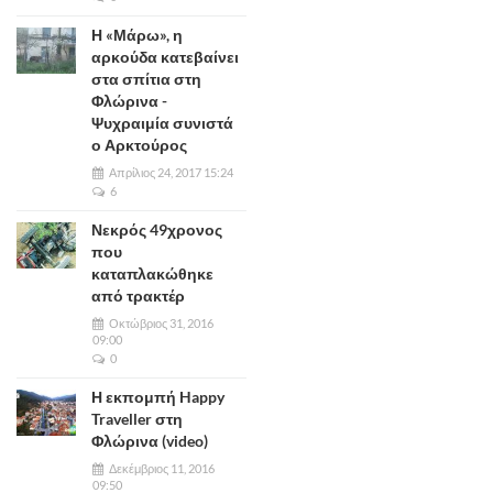
Η «Μάρω», η
αρκούδα κατεβαίνει
στα σπίτια στη
Φλώρινα -
Ψυχραιμία συνιστά
ο Αρκτούρος
Απρίλιος 24, 2017 15:24
6
Νεκρός 49χρονος
που
καταπλακώθηκε
από τρακτέρ
Οκτώβριος 31, 2016
09:00
0
Η εκπομπή Happy
Traveller στη
Φλώρινα (video)
Δεκέμβριος 11, 2016
09:50