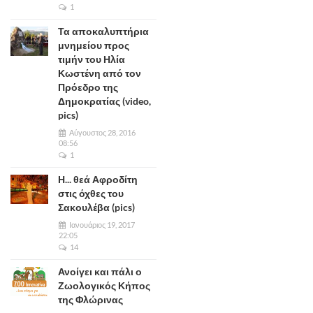
1
Τα αποκαλυπτήρια
μνημείου προς
τιμήν του Ηλία
Κωστένη από τον
Πρόεδρο της
Δημοκρατίας (video,
pics)
Αύγουστος 28, 2016
08:56
1
Η... θεά Αφροδίτη
στις όχθες του
Σακουλέβα (pics)
Ιανουάριος 19, 2017
22:05
14
Ανοίγει και πάλι ο
Ζωολογικός Κήπος
της Φλώρινας