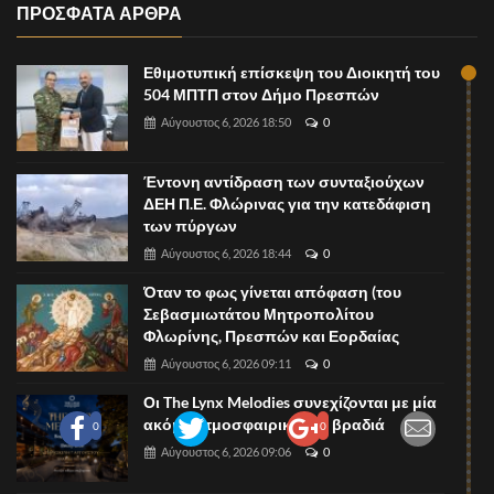
ΠΡΟΣΦΑΤΑ ΑΡΘΡΑ
Εθιμοτυπική επίσκεψη του Διοικητή του
504 ΜΠΤΠ στον Δήμο Πρεσπών
Αύγουστος 6, 2026 18:50
0
Έντονη αντίδραση των συνταξιούχων
ΔΕΗ Π.Ε. Φλώρινας για την κατεδάφιση
των πύργων
Αύγουστος 6, 2026 18:44
0
Όταν το φως γίνεται απόφαση (του
Σεβασμιωτάτου Μητροπολίτου
Φλωρίνης, Πρεσπών και Εορδαίας
Αύγουστος 6, 2026 09:11
0
Οι The Lynx Melodies συνεχίζονται με μία
ακόμη ατμοσφαιρική live βραδιά
0
0
Αύγουστος 6, 2026 09:06
0