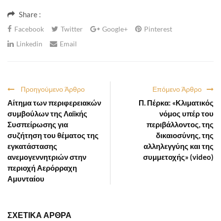
Share :
Facebook
Twitter
Google+
Pinterest
Linkedin
Email
Προηγούμενο Άρθρο
Επόμενο Άρθρο
Αίτημα των περιφερειακών
Π. Πέρκα: «Κλιματικός
συμβούλων της Λαϊκής
νόμος υπέρ του
Συσπείρωσης για
περιβάλλοντος, της
συζήτηση του θέματος της
δικαιοσύνης, της
εγκατάστασης
αλληλεγγύης και της
ανεμογεννητριών στην
συμμετοχής» (video)
περιοχή Αερόρραχη
Αμυνταίου
ΣΧΕΤΙΚΑ ΑΡΘΡΑ