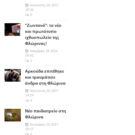
Αύγουστος 24, 2017
10:34
0
"Ζωντανά": το νέο
και πρωτότυπο
ιχθυοπωλείο της
Φλώρινας!
Νοέμβριος 18, 2016
09:42
2
Αρκούδα επιτέθηκε
και τραυμάτισε
άνδρα στη Φλώρινα
Αύγουστος 20, 2017
14:29
4
Νέο παιδιατρείο στη
Φλώρινα
Ιανουάριος 14, 2017
02:17
0