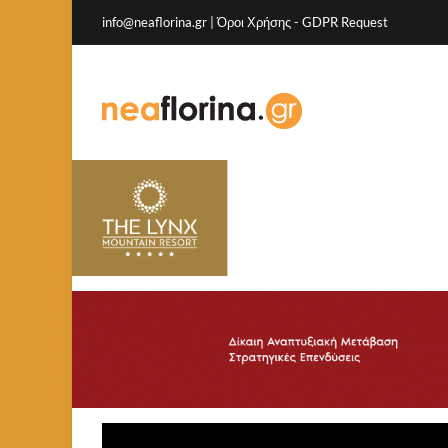
info@neaflorina.gr |
Όροι Χρήσης
-
GDPR Request