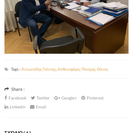
Tags :
Αντωνιάδης Γιάννης
,
Ασθενοφόρα
,
Πλεύρης Θάνος
Share :
Facebook
Twitter
Google+
Pinterest
Linkedin
Email
ΣΧΌΛΙΟ
( 1 )