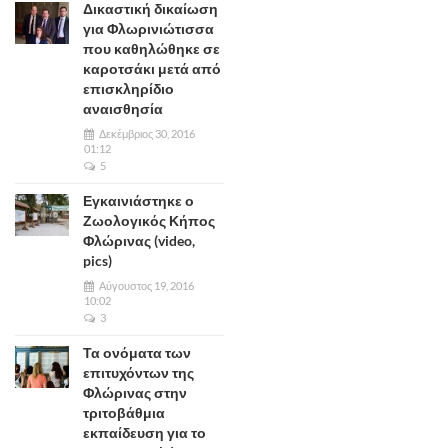
Δικαστική δικαίωση
για Φλωρινιώτισσα
που καθηλώθηκε σε
καροτσάκι μετά από
επισκληρίδιο
αναισθησία
Δεκέμβριος 30, 2016
01:12
5
Εγκαινιάστηκε ο
Ζωολογικός Κήπος
Φλώρινας (video,
pics)
Αύγουστος 19, 2016
10:02
3
Τα ονόματα των
επιτυχόντων της
Φλώρινας στην
τριτοβάθμια
εκπαίδευση για το