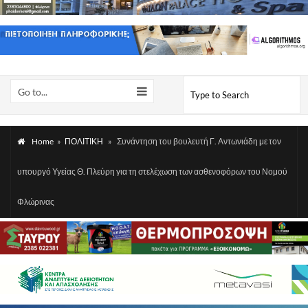
Go to...
Home
»
ΠΟΛΙΤΙΚΗ
»
Συνάντηση του βουλευτή Γ. Αντωνιάδη με τον
υπουργό Υγείας Θ. Πλεύρη για τη στελέχωση των ασθενοφόρων του Νομού
Φλώρινας