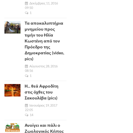
Δεκέμβριος 11, 2016
09:50
1
Τα αποκαλυπτήρια
μνημείου προς
τιμήν του Ηλία
Κωστένη από τον
Πρόεδρο της
Δημοκρατίας (video,
pics)
Αύγουστος 28, 2016
08:56
1
Η... θεά Αφροδίτη
στις όχθες του
Σακουλέβα (pics)
Ιανουάριος 19, 2017
22:05
14
Ανοίγει και πάλι ο
Ζωολογικός Κήπος