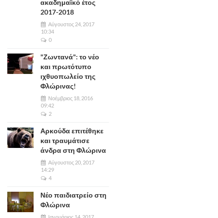
ακαδημαϊκό έτος
2017-2018
Αύγουστος 24, 2017
10:34
0
"Ζωντανά": το νέο
και πρωτότυπο
ιχθυοπωλείο της
Φλώρινας!
Νοέμβριος 18, 2016
09:42
2
Αρκούδα επιτέθηκε
και τραυμάτισε
άνδρα στη Φλώρινα
Αύγουστος 20, 2017
14:29
4
Νέο παιδιατρείο στη
Φλώρινα
Ιανουάριος 14, 2017