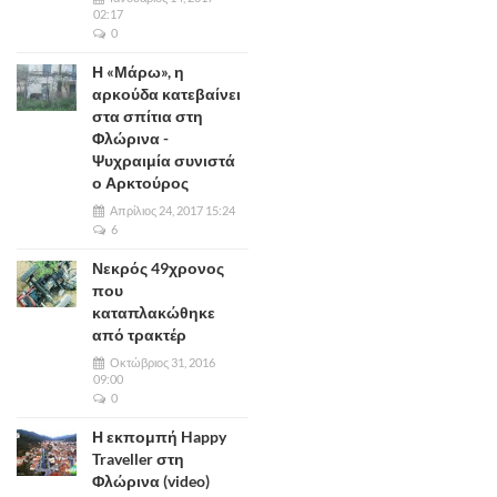
02:17
0
Η «Μάρω», η
αρκούδα κατεβαίνει
στα σπίτια στη
Φλώρινα -
Ψυχραιμία συνιστά
ο Αρκτούρος
Απρίλιος 24, 2017 15:24
6
Νεκρός 49χρονος
που
καταπλακώθηκε
από τρακτέρ
Οκτώβριος 31, 2016
09:00
0
Η εκπομπή Happy
Traveller στη
Φλώρινα (video)