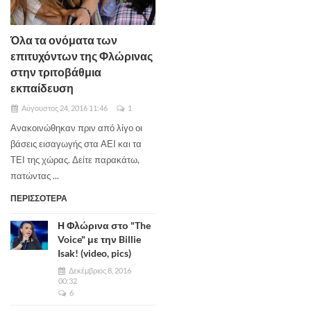
Όλα τα ονόματα των
επιτυχόντων της Φλώρινας
στην τριτοβάθμια
εκπαίδευση
Αύγουστος 24, 2016 11:46
1
Ανακοινώθηκαν πριν από λίγο οι
βάσεις εισαγωγής στα ΑΕΙ και τα
ΤΕΙ της χώρας. Δείτε παρακάτω,
πατώντας ...
ΠΕΡΙΣΣΟΤΕΡΑ
Η Φλώρινα στο "The
Voice" με την Billie
Isak! (video, pics)
Δεκέμβριος 8, 2016
00:32
6