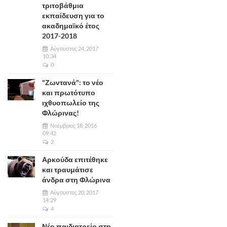
τριτοβάθμια
εκπαίδευση για το
ακαδημαϊκό έτος
2017-2018
Αύγουστος 24, 2017
10:34
0
"Ζωντανά": το νέο
και πρωτότυπο
ιχθυοπωλείο της
Φλώρινας!
Νοέμβριος 18, 2016
09:42
2
Αρκούδα επιτέθηκε
και τραυμάτισε
άνδρα στη Φλώρινα
Αύγουστος 20, 2017
14:29
4
Νέο παιδιατρείο στη