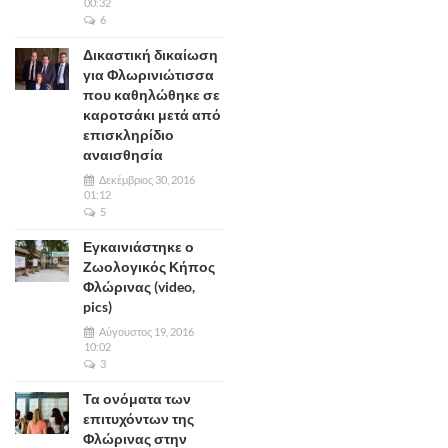
00:32
6
Δικαστική δικαίωση
για Φλωρινιώτισσα
που καθηλώθηκε σε
καροτσάκι μετά από
επισκληρίδιο
αναισθησία
Δεκέμβριος 30, 2016
01:12
5
Εγκαινιάστηκε ο
Ζωολογικός Κήπος
Φλώρινας (video,
pics)
Αύγουστος 19, 2016
10:02
3
Τα ονόματα των
επιτυχόντων της
Φλώρινας στην