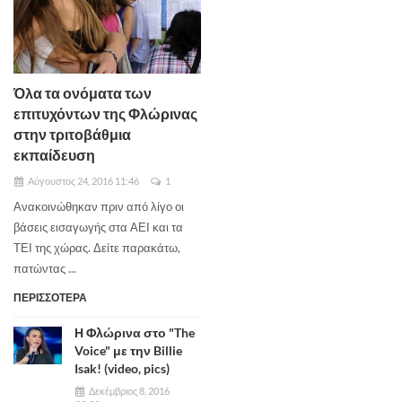
Όλα τα ονόματα των
επιτυχόντων της Φλώρινας
στην τριτοβάθμια
εκπαίδευση
Αύγουστος 24, 2016 11:46
1
Ανακοινώθηκαν πριν από λίγο οι
βάσεις εισαγωγής στα ΑΕΙ και τα
ΤΕΙ της χώρας. Δείτε παρακάτω,
πατώντας ...
ΠΕΡΙΣΣΟΤΕΡΑ
Η Φλώρινα στο "The
Voice" με την Billie
Isak! (video, pics)
Δεκέμβριος 8, 2016