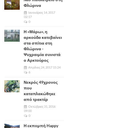
Φλώρινα
Ιανουάριος 14, 2017
02:17
0
Η «Μάρω», η
αρκούδα κατεβαίνει
στα σπίτια στη
Φλώρινα -
Ψυχραιμία συνιστά
ο Αρκτούρος
Απρίλιος 24, 2017 15:24
6
Νεκρός 49χρονος
που
καταπλακώθηκε
από τρακτέρ
Οκτώβριος 31, 2016
09:00
0
Η εκπομπή Happy