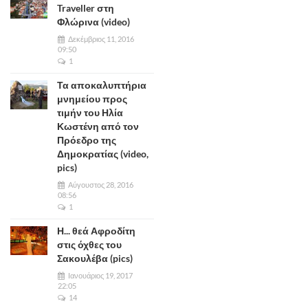
Traveller στη
Φλώρινα (video)
Δεκέμβριος 11, 2016
09:50
1
Τα αποκαλυπτήρια
μνημείου προς
τιμήν του Ηλία
Κωστένη από τον
Πρόεδρο της
Δημοκρατίας (video,
pics)
Αύγουστος 28, 2016
08:56
1
Η... θεά Αφροδίτη
στις όχθες του
Σακουλέβα (pics)
Ιανουάριος 19, 2017
22:05
14