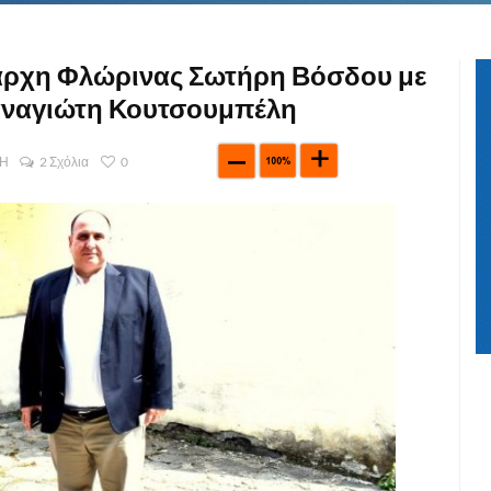
ιάρχη Φλώρινας Σωτήρη Βόσδου με
αναγιώτη Κουτσουμπέλη
ΣΗ
2 Σχόλια
0