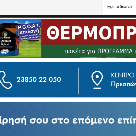
ιάρχη Φλώρινας Σωτήρη Βόσδου με τον Αντιπρόεδρο του ΕΚΑΒ Παναγιώτη Κουτσουμ