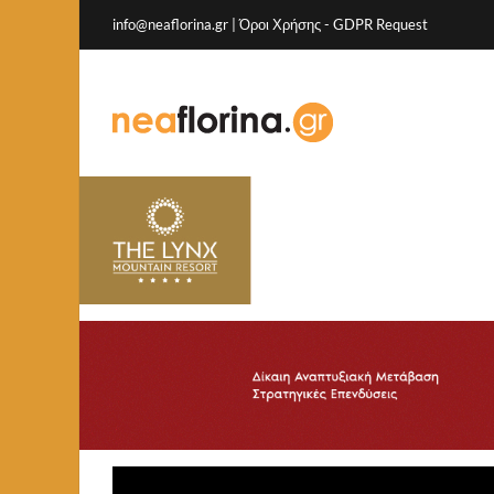
info@neaflorina.gr |
Όροι Χρήσης
-
GDPR Request