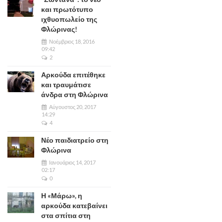
και πρωτότυπο
ιχθυοπωλείο της
Φλώρινας!
Νοέμβριος 18, 2016
09:42
2
Αρκούδα επιτέθηκε
και τραυμάτισε
άνδρα στη Φλώρινα
Αύγουστος 20, 2017
14:29
4
Νέο παιδιατρείο στη
Φλώρινα
Ιανουάριος 14, 2017
02:17
0
Η «Μάρω», η
αρκούδα κατεβαίνει
στα σπίτια στη