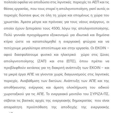
πολιτεία οφείλει να αποδώσει στις λιγνιτικές περιοχές το ΑΕΠ και τις
θέσεις εργασίας, που τους στερεί η απολιγνιτοποίηση, γιατί αυτές οι
περιοχές δώσανε φως σε όλη τη χώρα και επομένως η χώρα του
χρωστάει. Άμεσα μέτρα και πρόνοιες για τους νέους ανέργους, οι
οποίοι έχουν ξεπεράσει τους 4500, λόγω της απολιγνιτοποίησης.
Πολύ γενναία προγράμματα εξοικονομώ για ιδιωτικά και δημόσια
κτίρια ώστε να καταπολεμηθεί η ενεργειακή φτώχεια και να
πετύχουμε μεγαλύτερο αποτύπωμα και στην εργασία. Οι ΕΚΟΙΝ –
αφού διασφαλίσουμε φυσικό και ηλεκτρικό χώρο στις ζώνες
απολιγνιτοποίησης (ΖΑΠ) και στα (ΕΠΣ), όπου πρέπει να
προβλεφθούν εκτάσεις για τη διακριτή ανάπτυξη των ΕΚΟΙΝ – και
τα μικρά έργα ΑΠΕ να γίνονται χωρίς διαγωνισμούς στις λιγνιτικές
περιοχές. Αναβάθμιση των δικτύων. Ανάπτυξη των ΑΠΕ και της
αποθήκευσης ενέργειας και άμεση ολοκλήρωση του ειδικού
χωροταξικού για τις ΑΠΕ. Το ενεργειακό μοντέλο του ΣΥΡΙΖΑ-ΠΣ,
σέβεται τις βασικές αρχές της ενεργειακής δημοκρατίας που είναι
απαραίτητη προϋπόθεση της αποδοχής της ενεργειακής