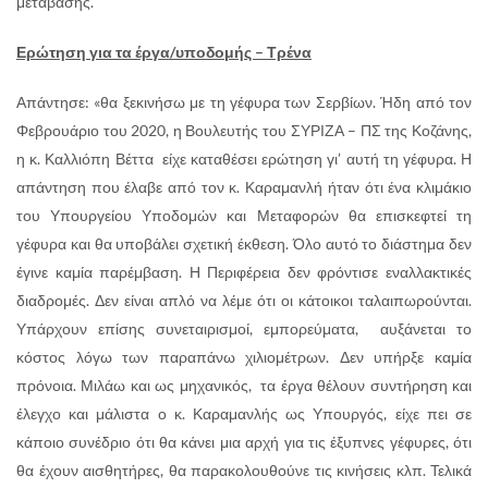
μετάβασης.
Ερώτηση για τα έργα/υποδομής – Τρένα
Απάντησε: «θα ξεκινήσω με τη γέφυρα των Σερβίων. Ήδη από τον
Φεβρουάριο του 2020, η Βουλευτής του ΣΥΡΙΖΑ – ΠΣ της Κοζάνης,
η κ. Καλλιόπη Βέττα είχε καταθέσει ερώτηση γι’ αυτή τη γέφυρα. Η
απάντηση που έλαβε από τον κ. Καραμανλή ήταν ότι ένα κλιμάκιο
του Υπουργείου Υποδομών και Μεταφορών θα επισκεφτεί τη
γέφυρα και θα υποβάλει σχετική έκθεση. Όλο αυτό το διάστημα δεν
έγινε καμία παρέμβαση. Η Περιφέρεια δεν φρόντισε εναλλακτικές
διαδρομές. Δεν είναι απλό να λέμε ότι οι κάτοικοι ταλαιπωρούνται.
Υπάρχουν επίσης συνεταιρισμοί, εμπορεύματα, αυξάνεται το
κόστος λόγω των παραπάνω χιλιομέτρων. Δεν υπήρξε καμία
πρόνοια. Μιλάω και ως μηχανικός, τα έργα θέλουν συντήρηση και
έλεγχο και μάλιστα ο κ. Καραμανλής ως Υπουργός, είχε πει σε
κάποιο συνέδριο ότι θα κάνει μια αρχή για τις έξυπνες γέφυρες, ότι
θα έχουν αισθητήρες, θα παρακολουθούνε τις κινήσεις κλπ. Τελικά