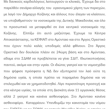
Με δανικούς καρδιολόγους λειτουργούν οι κλινικές. Έχουμε δει στο
παρελθόν σενάρια αλλαγής του υγειονομικού χάρτη των περιοχών,
με λαγό τον Δήμαρχο Κοζάνης και άλλους που έλεγαν να κλείσουν,
να υποβαθμιστούν τα νοσοκομεία της Δυτικής Μακεδονίας και όλο
το προσωπικό να μεταφερθεί σε ένα κεντρικό νοσοκομείο της
Κοζάνης. Ελπίζω ότι αυτό μαζεύτηκε. Έχουμε τα Κέντρα
Αποκατάστασης, τα ΚΕΦΙΑΠ στο Αμύνταιο και στο Άργος Ορεστικό
που έχουν πολύ καλές υποδομές αλλά φθίνουν. Στο Άργος
Ορεστικό δεν δουλεύει πλέον σε 24ώρη βάση και στο Αμύνταιο,
είδαμε στο ΣΔΑΜ να προβλέπεται να γίνει ΣΔΙΤ. Ιδιωτικοποιήσεις
παντού, ακόμα και στην υγεία. Οι ιδιώτες γιατροί και το νομοσχέδιο
που ψήφισε πρόσφατα η ΝΔ δεν εξυπηρετεί τον λαό ούτε τη
δημόσια υγεία, η οποία πρέπει να παραμείνει δημόσια και να
στελεχωθεί και να χρηματοδοτηθεί. Λίγο περισσότερη προσοχή και
στα κέντρα υγείας, τα οποία στη Δεσκάτη είναι 11 οργανικές θέσεις
αλλά 2 γιατροί και κανένα ασθενοφόρο. Στο Αμύνταιο κανένα
ασθενοφόρο. Καταρρέουν. Υπενθυμίζω την καινοτομία του νόμου
του ΣΥΡΙΖΑ για τις ΤΟΜΥ, τις τοπικές Μονάδες Υγείας, οι οποίες με