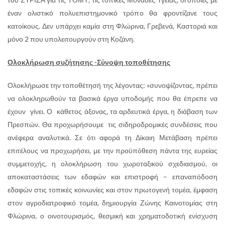
έναν ολιστικό πολυεπιστημονικό τρόπο θα φροντίζανε τους
κατοίκους. Δεν υπάρχει καμία στη Φλώρινα, Γρεβενά, Καστοριά και
μόνο 2 που υπολειτουργούν στη Κοζάνη.
Ολοκλήρωση συζήτησης -Σύνοψη τοποθέτησης
Ολοκλήρωσε την τοποθέτησή της λέγοντας: «συνοψίζοντας, πρέπει
να ολοκληρωθούν τα βασικά έργα υποδομής που θα έπρεπε να
έχουν γίνει. Ο κάθετος άξονας, τα αρδευτικά έργα, η διάβαση των
Πρεσπών. Θα προχωρήσουμε τις σιδηροδρομικές συνδέσεις που
ανέφερα αναλυτικά. Σε ότι αφορά τη Δίκαιη Μετάβαση πρέπει
επιτέλους να προχωρήσει, με την προϋπόθεση πάντα της ευρείας
συμμετοχής, η ολοκλήρωση του χωροταξικού σχεδιασμού, οι
αποκαταστάσεις των εδαφών και επιστροφή – επαναπόδοση
εδαφών στις τοπικές κοινωνίες και στον πρωτογενή τομέα, έμφαση
στον αγροδιατροφικό τομέα, δημιουργία Ζώνης Καινοτομίας στη
Φλώρινα, ο οινοτουρισμός, θεσμική και χρηματοδοτική ενίσχυση