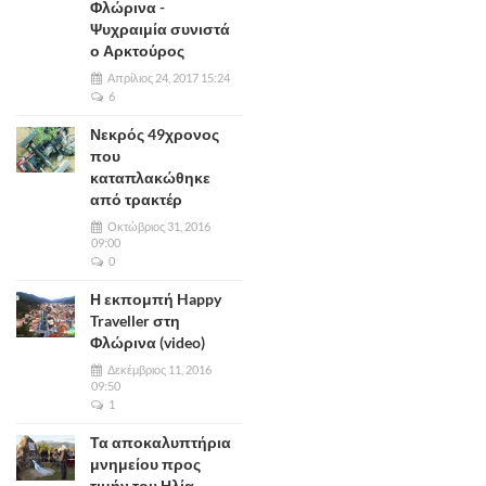
Φλώρινα -
Ψυχραιμία συνιστά
ο Αρκτούρος
Απρίλιος 24, 2017 15:24
6
Νεκρός 49χρονος
που
καταπλακώθηκε
από τρακτέρ
Οκτώβριος 31, 2016
09:00
0
Η εκπομπή Happy
Traveller στη
Φλώρινα (video)
Δεκέμβριος 11, 2016
09:50
1
Τα αποκαλυπτήρια
μνημείου προς
τιμήν του Ηλία