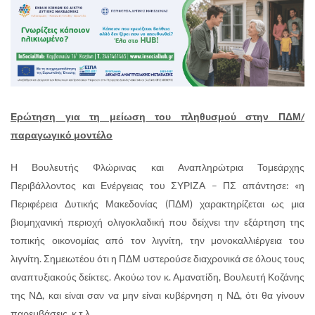
Ερώτηση για τη μείωση του πληθυσμού στην ΠΔΜ/
παραγωγικό μοντέλο
Η Βουλευτής Φλώρινας και Αναπληρώτρια Τομεάρχης
Περιβάλλοντος και Ενέργειας του ΣΥΡΙΖΑ – ΠΣ απάντησε: «η
Περιφέρεια Δυτικής Μακεδονίας (ΠΔΜ) χαρακτηρίζεται ως μια
βιομηχανική περιοχή ολιγοκλαδική που δείχνει την εξάρτηση της
τοπικής οικονομίας από τον λιγνίτη, την μονοκαλλιέργεια του
λιγνίτη. Σημειωτέου ότι η ΠΔΜ υστερούσε διαχρονικά σε όλους τους
αναπτυξιακούς δείκτες. Ακούω τον κ. Αμανατίδη, Βουλευτή Κοζάνης
της ΝΔ, και είναι σαν να μην είναι κυβέρνηση η ΝΔ, ότι θα γίνουν
παρεμβάσεις, κ.τ.λ.