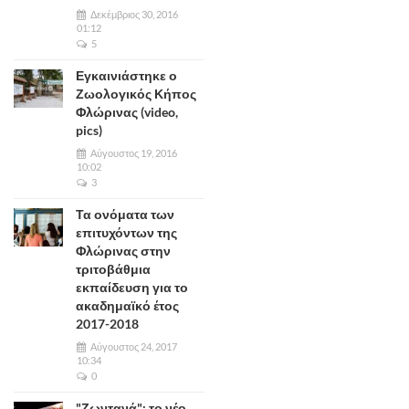
Δεκέμβριος 30, 2016
01:12
5
Εγκαινιάστηκε ο
Ζωολογικός Κήπος
Φλώρινας (video,
pics)
Αύγουστος 19, 2016
10:02
3
Τα ονόματα των
επιτυχόντων της
Φλώρινας στην
τριτοβάθμια
εκπαίδευση για το
ακαδημαϊκό έτος
2017-2018
Αύγουστος 24, 2017
10:34
0
"Ζωντανά": το νέο