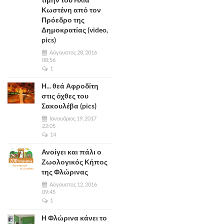
Κωστένη από τον
Πρόεδρο της
Δημοκρατίας (video,
pics)
Αύγουστος 28, 2016
08:56
1
Η... θεά Αφροδίτη
στις όχθες του
Σακουλέβα (pics)
Ιανουάριος 19, 2017
22:05
14
Ανοίγει και πάλι ο
Ζωολογικός Κήπος
της Φλώρινας
Αύγουστος 12, 2016
09:45
1
Η Φλώρινα κάνει το