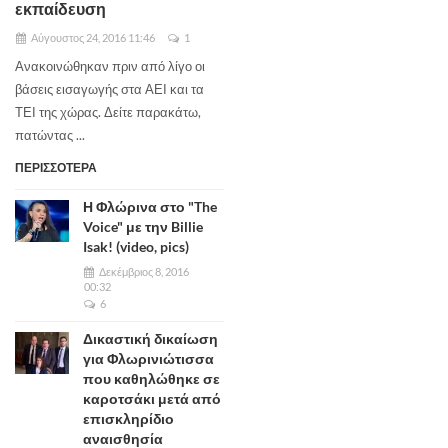
εκπαίδευση
Αύγουστος 24, 2016 11:46
1
Ανακοινώθηκαν πριν από λίγο οι
βάσεις εισαγωγής στα ΑΕΙ και τα
ΤΕΙ της χώρας. Δείτε παρακάτω,
πατώντας ...
ΠΕΡΙΣΣΟΤΕΡΑ
Η Φλώρινα στο "The
Voice" με την Billie
Isak! (video, pics)
Δεκέμβριος 8, 2016
00:32
6
Δικαστική δικαίωση
για Φλωρινιώτισσα
που καθηλώθηκε σε
καροτσάκι μετά από
επισκληρίδιο
αναισθησία