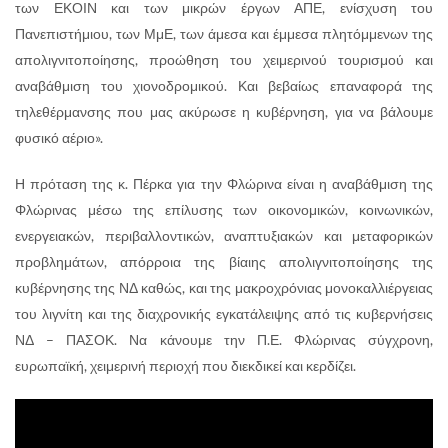
των ΕΚΟΙΝ και των μικρών έργων ΑΠΕ, ενίσχυση του
Πανεπιστήμιου, των ΜμΕ, των άμεσα και έμμεσα πλητόμμενων της
απολιγνιτοποίησης, προώθηση του χειμερινού τουρισμού και
αναβάθμιση του χιονοδρομικού. Και βεβαίως επαναφορά της
τηλεθέρμανσης που μας ακύρωσε η κυβέρνηση, για να βάλουμε
φυσικό αέριο».
Η πρόταση της κ. Πέρκα για την Φλώρινα είναι η αναβάθμιση της
Φλώρινας μέσω της επίλυσης των οικονομικών, κοινωνικών,
ενεργειακών, περιβαλλοντικών, αναπτυξιακών και μεταφορικών
προβλημάτων, απόρροια της βίαιης απολιγνιτοποίησης της
κυβέρνησης της ΝΔ καθώς, και της μακροχρόνιας μονοκαλλιέργειας
του λιγνίτη και της διαχρονικής εγκατάλειψης από τις κυβερνήσεις
ΝΔ – ΠΑΣΟΚ. Να κάνουμε την Π.Ε. Φλώρινας σύγχρονη,
ευρωπαϊκή, χειμερινή περιοχή που διεκδικεί και κερδίζει.