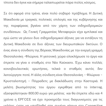
τίποτα δεν έγινε και σήμερα ταλαιπωρείται πάρα πολύς κόσμος.
Σε ότι αφορά στα τρένα, είναι πολύ σοβαρό πρόβλημα. Η Δυτική
Μακεδονία με τραγικές πολιτικές επιλογές και της κυβέρνησης και
της περιφέρειας βγαίνει από τον χάρτη των σιδηροδρομικών
συνδέσεων. Ως Γενική Γραμματέας Μεταφορών είχα εμπλακεί και
εγώ ώστε να γίνουν δυο σιδηροδρομικοί άξονες για να εντάξουν τη
Δυτική Μακεδονία σε δυο άξονες των διευρωπαϊκών δικτύων. Ο
ένας είναι η σύνδεση της Βόρειας Μακεδονίας με την ενεργή γραμμή
Θεσσαλονίκη -Φλώρινα. Η γειτονική χώρα ολοκλήρωσε το έργο και
έπρεπε να γίνει ο σταθμός στο Νέο Καύκασο. Έχω κάνει πολλές
κοινοβουλευτικές ερωτήσεις, τελικά ο σταθμός αυτός δεν
λειτούργησε ποτέ. Η άλλη σύνδεση είναι Θεσσαλονίκη – Φλώρινα –
Κρυσταλοπηγή – Πόγραδετς με διακλάδωση στην Καστοριά. Η
μελέτη βιωσιμότητας του έργου εγκρίθηκε από το interreg,
εξασφαλίστηκαν 800.00 ευρώ για μελέτες και θα έπρεπε εδώ και 4
χρόνια η ΕΡΓΟΣΕ να έχει προκηρύξει τους διαγωνισμούς για τις
μελέτες ώστε να υποβληθεί στη συνέχει αίτημα στο Connecting