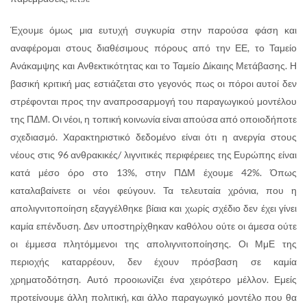
Έχουμε όμως μια ευτυχή συγκυρία στην παρούσα φάση και
αναφέρομαι στους διαθέσιμους πόρους από την ΕΕ, το Ταμείο
Ανάκαμψης και Ανθεκτικότητας και το Ταμείο Δίκαιης Μετάβασης. Η
βασική κριτική μας εστιάζεται στο γεγονός πως οι πόροι αυτοί δεν
στρέφονται προς την αναπροσαρμογή του παραγωγικού μοντέλου
της ΠΔΜ. Οι νέοι, η τοπική κοινωνία είναι απούσα από οποιοδήποτε
σχεδιασμό. Χαρακτηριστικό δεδομένο είναι ότι η ανεργία στους
νέους στις 96 ανθρακικές/ λιγνιτικές περιφέρειες της Ευρώπης είναι
κατά μέσο όρο στο 13%, στην ΠΔΜ έχουμε 42%. Όπως
καταλαβαίνετε οι νέοι φεύγουν. Τα τελευταία χρόνια, που η
απολιγνιτοποίηση εξαγγέλθηκε βίαια και χωρίς σχέδιο δεν έχει γίνει
καμία επένδυση. Δεν υποστηρίχθηκαν καθόλου ούτε οι άμεσα ούτε
οι έμμεσα πλητόμμενοι της απολιγνιτοποίησης. Οι ΜμΕ της
περιοχής καταρρέουν, δεν έχουν πρόσβαση σε καμία
χρηματοδότηση. Αυτό προοιωνίζει ένα χειρότερο μέλλον. Εμείς
προτείνουμε άλλη πολιτική, και άλλο παραγωγικό μοντέλο που θα