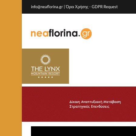
info@neaflorina.gr |
Όροι Χρήσης
-
GDPR Request