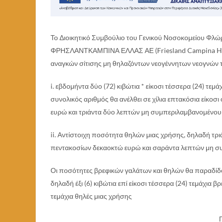
Το Διοικητικό Συμβούλιο του Γενικού Νοσοκομείου Φλώ
ΦΡΗΣΛΑΝΤΚΑΜΠΙΝΑ ΕΛΛΑΣ ΑΕ (Friesland Campina Hellas
αναγκών σίτισης μη θηλαζόντων νεογέννητων νεογνών το
i. εβδομήντα δύο (72) κιβώτια * είκοσι τέσσερα (24) τε
συνολικός αριθμός θα ανέλθει σε χίλια επτακόσια είκοσι
ευρώ και τριάντα δύο λεπτών μη συμπεριλαμβανομένου Φ
ii. Αντίστοιχη ποσότητα θηλών μιας χρήσης, δηλαδή τριάν
πεντακοσίων δεκαοκτώ ευρώ και σαράντα λεπτών μη συ
Οι ποσότητες βρεφικών γαλάτων και θηλών θα παραδίδο
δηλαδή έξι (6) κιβώτια επί είκοσι τέσσερα (24) τεμάχια β
τεμάχια θηλές μιας χρήσης
Γ