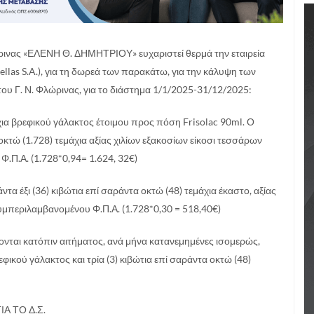
ρινας «ΕΛΕΝΗ Θ. ΔΗΜΗΤΡΙΟΥ» ευχαριστεί θερμά την εταιρεία
 S.A.), για τη δωρεά των παρακάτω, για την κάλυψη των
υ Γ. Ν. Φλώρινας, για το διάστημα 1/1/2025-31/12/2025:
μάχια βρεφικού γάλακτος έτοιμου προς πόση Frisolac 90ml. Ο
 οκτώ (1.728) τεμάχια αξίας χιλίων εξακοσίων είκοσι τεσσάρων
.Π.Α. (1.728*0,94= 1.624, 32€)
τα έξι (36) κιβώτια επί σαράντα οκτώ (48) τεμάχια έκαστο, αξίας
μπεριλαμβανομένου Φ.Π.Α. (1.728*0,30 = 518,40€)
νται κατόπιν αιτήματος, ανά μήνα κατανεμημένες ισομερώς,
ρεφικού γάλακτος και τρία (3) κιβώτια επί σαράντα οκτώ (48)
ΙΑ ΤΟ Δ.Σ.